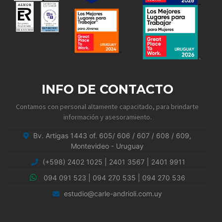
INFO DE CONTACTO
Contamos con personal altamente capacitado, para brindarte
información y asesoramiento.
Bv. Artigas 1443 of. 605/ 606 / 607 / 608 / 609,
Montevideo - Uruguay
(+598) 2402 1025
|
2401 3567
|
2401 9911
094 091 523
|
094 270 535
|
094 270 536
estudio@carle-andrioli.com.uy